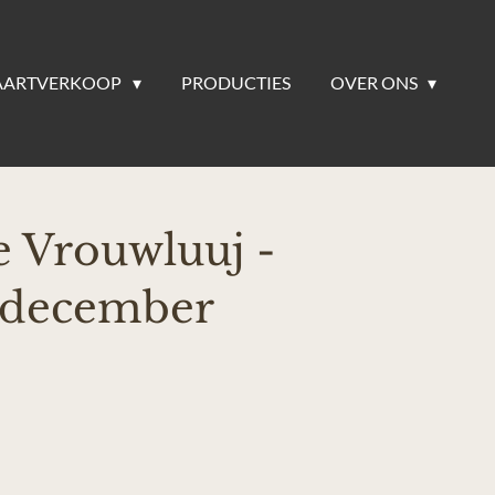
AARTVERKOOP
PRODUCTIES
OVER ONS
 Vrouwluuj -
2 december