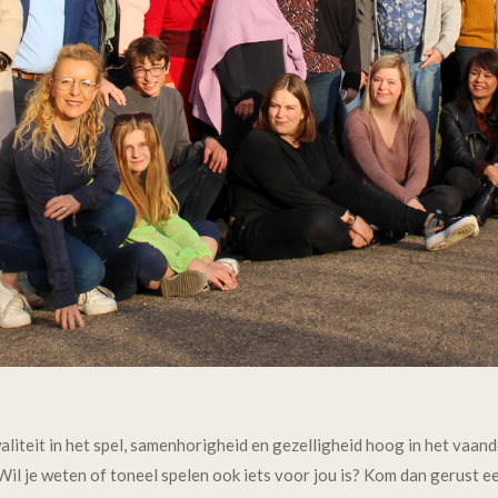
teit in het spel, samenhorigheid en gezelligheid hoog in het vaandel
il je weten of toneel spelen ook iets voor jou is? Kom dan gerust ee